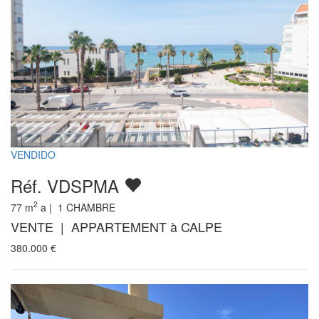
VENDIDO
Réf. VDSPMA
2
77
m
a |
1
CHAMBRE
VENTE | APPARTEMENT à CALPE
380.000
€