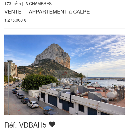
2
173
m
a |
3
CHAMBRES
VENTE | APPARTEMENT à CALPE
1.275.000
€
Réf. VDBAH5