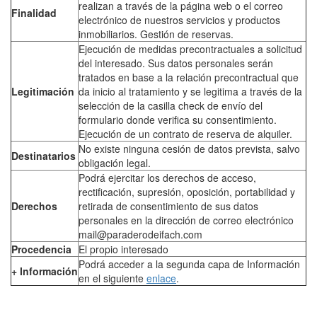
realizan a través de la página web o el correo
Finalidad
electrónico de nuestros servicios y productos
inmobiliarios. Gestión de reservas.
Ejecución de medidas precontractuales a solicitud
del interesado. Sus datos personales serán
tratados en base a la relación precontractual que
Legitimación
da inicio al tratamiento y se legitima a través de la
selección de la casilla check de envío del
formulario donde verifica su consentimiento.
Ejecución de un contrato de reserva de alquiler.
No existe ninguna cesión de datos prevista, salvo
Destinatarios
obligación legal.
Podrá ejercitar los derechos de acceso,
rectificación, supresión, oposición, portabilidad y
Derechos
retirada de consentimiento de sus datos
personales en la dirección de correo electrónico
mail@paraderodeifach.com
Procedencia
El propio interesado
Appartement
Podrá acceder a la segunda capa de Información
+ Información
en el siguiente
enlace
.
Calpe
2 chambres