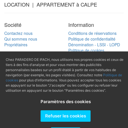
LOCATION | APPARTEMENT à CALPE
Société
Information
Contactez nous
Conditions de réservations
Qui sommes nous
Politique de confidentialité
Propriétaires
Dénomination - LSSI - LOPD
Politique de cookies
Chez PARADERO DE IFACH, nous utilisons nos propres cookies et ceux de
tiers à des fins d'analyse et pour vous montrer des publicités
Recherche
(+34) 965 874
personnalisées basées sur un profil établi à partir de vos habitudes de
navigation (par exemple, les pages visitées). Consultez notre
Politique de
Cherche référence
489
cookies
pour plus d'informations. Vous pouvez accepter tous les cookies
en appuyant sur le bouton "J'accepte" ou les configurer ou refuser leur
mail@paraderodeifach.c
utilisation en appuyant sur le bouton "Paramètres des cookies".
Paramètres des cookies
Producido por
Refuser les cookies