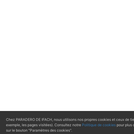
Chez PARADERO DE IFACH, nous utilisons nos propres cookies et ceux de tiers 
exemple, les pages visitées). Consultez notre
Politique de cookies
pour plus 
sur le bouton "Paramètres des cookies".