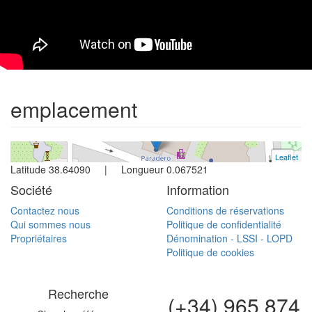
Appartement
Calpe
1 chambre | 4 occupants
emplacement
Réf. A248 | Location
Leaflet
+
Latitude 38.64090 | Longueur 0.067521
−
Société
Information
Contactez nous
Conditions de réservations
Qui sommes nous
Politique de confidentialité
Propriétaires
Dénomination - LSSI - LOPD
Politique de cookies
Recherche
(+34) 965 874