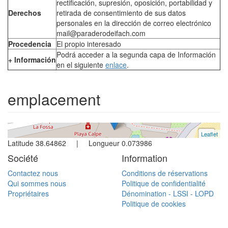
rectificación, supresión, oposición, portabilidad y
Derechos
retirada de consentimiento de sus datos
personales en la dirección de correo electrónico
mail@paraderodeifach.com
Procedencia
El propio interesado
Appartement
Podrá acceder a la segunda capa de Información
+ Información
en el siguiente
enlace
.
Calpe
1 chambre
emplacement
Réf. VDAP103 | Vente
Leaflet
+
Latitude 38.64862 | Longueur 0.073986
−
Société
Information
Contactez nous
Conditions de réservations
Qui sommes nous
Politique de confidentialité
Propriétaires
Dénomination - LSSI - LOPD
Politique de cookies